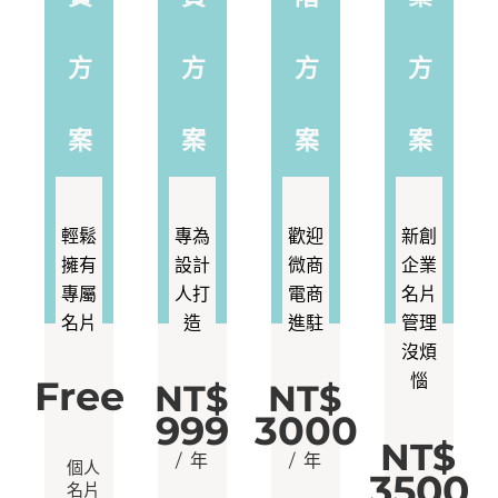
方
方
方
方
案
案
案
案
輕鬆
專為
歡迎
新創
擁有
設計
微商
企業
專屬
人打
電商
名片
名片
造
進駐
管理
沒煩
惱
Free
NT$
NT$
999
3000
NT$
/ 年
/ 年
個人
3500
名片