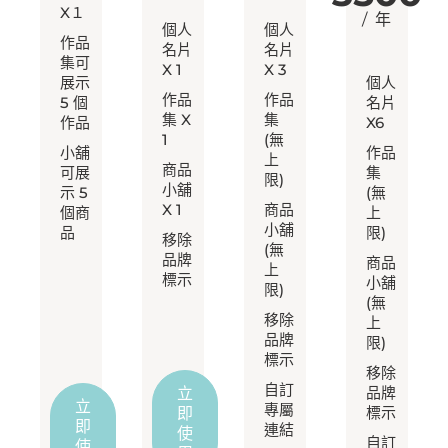
X１
/ 年
個人
個人
作品
名片
名片
集可
X 1
X 3
展示
個人
作品
作品
5 個
名片
集 X
集
作品
X6
1
(無
小舖
作品
上
商品
可展
集
限)
小舖
示 5
(無
X 1
商品
個商
上
小舖
品
限)
移除
(無
品牌
商品
上
標示
小舖
限)
(無
移除
上
品牌
限)
標示
移除
自訂
立
品牌
立
專屬
即
標示
即
連結
使
自訂
使