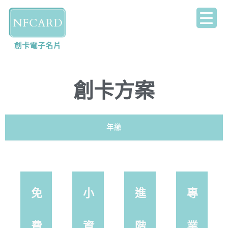
跳
至
主
要
內
容
創卡方案
年繳
免
小
進
專
費
資
階
業