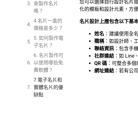
您可以選擇自行設計名片或委
來製作名片
化的模板和設計元素，方
嗎？
4.名片一盒的
名片設計上應包含以下基
價格是多少？
姓名
：建議使用全
5. 如何製作電
職稱
：如設計師、
子名片？
聯絡資訊
：包含手
6. 名片製作可
社群連結
：如 Lin
以使用哪些免
QR 碼
：可整合多個
費軟體？
網址連結
：若有公
7.電子名片和
實體名片的優
缺點