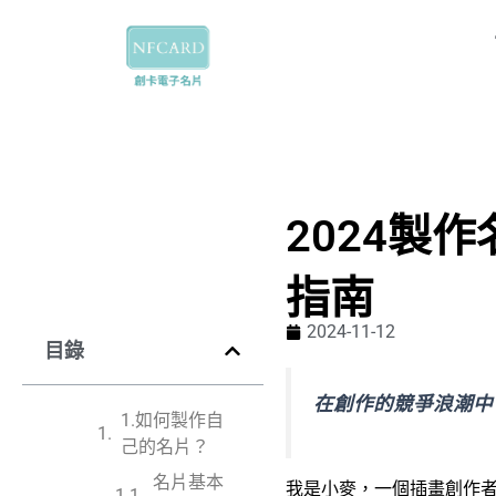
跳
至
主
要
內
容
2024製
指南
2024-11-12
目錄
在創作的競爭浪潮中
1.如何製作自
己的名片？
名片基本
我是小麥，一個插畫創作