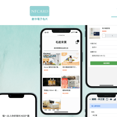
跳
至
主
要
內
容