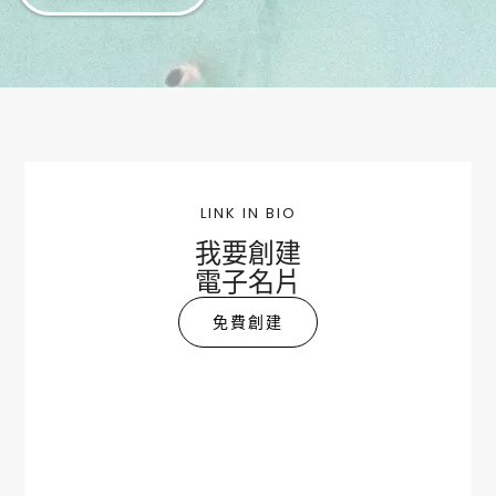
LINK IN BIO
我要創建
電子名片
免費創建